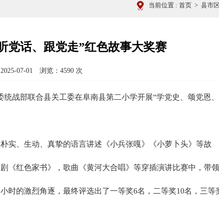
当前位置 :
首页
>
县市
听党话、跟党走”红色故事大奖赛
5-07-01 浏览：
4590
次
委统战部联合县关工委在阜南县第二小学开展“学党史、颂党恩、
用朴实、生动、真挚的语言讲述《小兵张嘎》《小萝卜头》等故
景剧《红色家书》，歌曲《黄河大合唱》等穿插演讲比赛中，带
小时的激烈角逐，最终评选出了一等奖6名，二等奖10名，三等