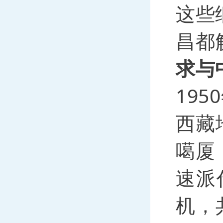
这些
昌都
求与
19
西藏
噶厦
速派
机，