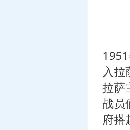
19
入拉
拉萨
战员
府搭