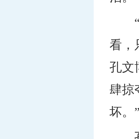
“日
看，
孔文
肆掠
坏。
孔文