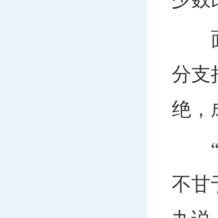
面对
分支
绝，
“‘
不甘