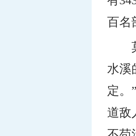
有3
百名
莫那
水溪
定。
道敌
不苟