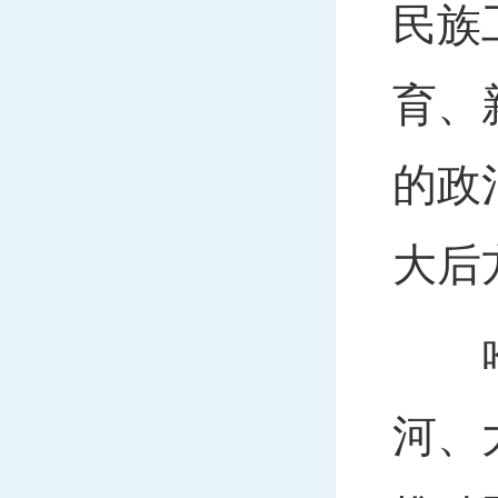
民族
育、
的政
大后
哈尔
河、