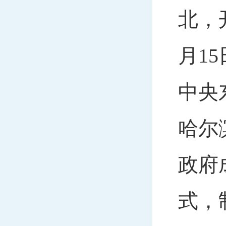
北，
月1
中央
哈尔
政府
式，